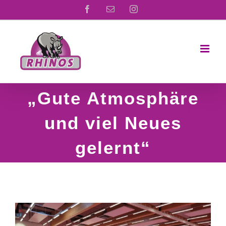
Zum
Facebook
E-
Instagram
Mail
Inhalt
springen
„Gute Atmosphäre
und viel Neues
gelernt“
Zeige
grösseres