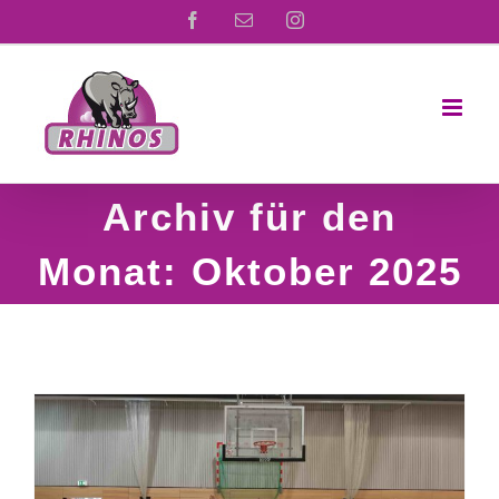
Zum
Facebook
E-
Instagram
Mail
Inhalt
springen
Archiv für den
Monat:
Oktober 2025