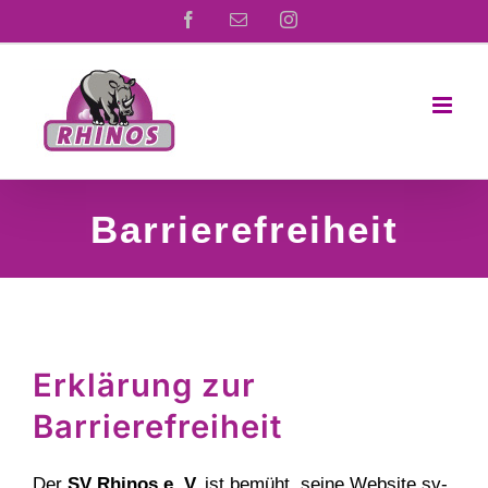
Zum
Facebook
E-
Instagram
Mail
Inhalt
springen
Barrierefreiheit
Erklärung zur
Barrierefreiheit
Der
SV Rhinos e. V.
ist bemüht, seine Website sv-