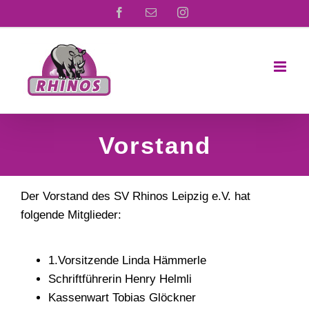
Zum
Facebook
E-
Instagram
Mail
Inhalt
springen
Vorstand
Der Vorstand des SV Rhinos Leipzig e.V. hat
folgende Mitglieder:
1.Vorsitzende Linda Hämmerle
Schriftführerin Henry Helmli
Kassenwart Tobias Glöckner